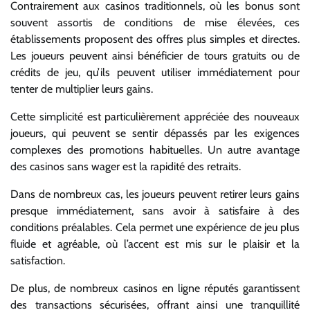
Contrairement aux casinos traditionnels, où les bonus sont
souvent assortis de conditions de mise élevées, ces
établissements proposent des offres plus simples et directes.
Les joueurs peuvent ainsi bénéficier de tours gratuits ou de
crédits de jeu, qu’ils peuvent utiliser immédiatement pour
tenter de multiplier leurs gains.
Cette simplicité est particulièrement appréciée des nouveaux
joueurs, qui peuvent se sentir dépassés par les exigences
complexes des promotions habituelles. Un autre avantage
des casinos sans wager est la rapidité des retraits.
Dans de nombreux cas, les joueurs peuvent retirer leurs gains
presque immédiatement, sans avoir à satisfaire à des
conditions préalables. Cela permet une expérience de jeu plus
fluide et agréable, où l’accent est mis sur le plaisir et la
satisfaction.
De plus, de nombreux casinos en ligne réputés garantissent
des transactions sécurisées, offrant ainsi une tranquillité