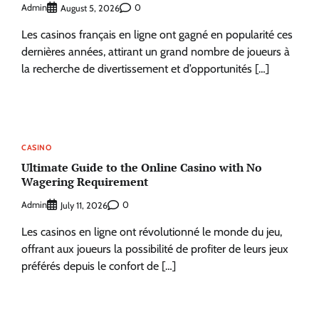
Admin
0
August 5, 2026
Les casinos français en ligne ont gagné en popularité ces
dernières années, attirant un grand nombre de joueurs à
la recherche de divertissement et d’opportunités […]
CASINO
Ultimate Guide to the Online Casino with No
Wagering Requirement
Admin
0
July 11, 2026
Les casinos en ligne ont révolutionné le monde du jeu,
offrant aux joueurs la possibilité de profiter de leurs jeux
préférés depuis le confort de […]