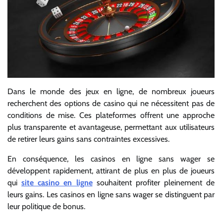
Dans le monde des jeux en ligne, de nombreux joueurs
recherchent des options de casino qui ne nécessitent pas de
conditions de mise. Ces plateformes offrent une approche
plus transparente et avantageuse, permettant aux utilisateurs
de retirer leurs gains sans contraintes excessives.
En conséquence, les casinos en ligne sans wager se
développent rapidement, attirant de plus en plus de joueurs
qui
site casino en ligne
souhaitent profiter pleinement de
leurs gains. Les casinos en ligne sans wager se distinguent par
leur politique de bonus.