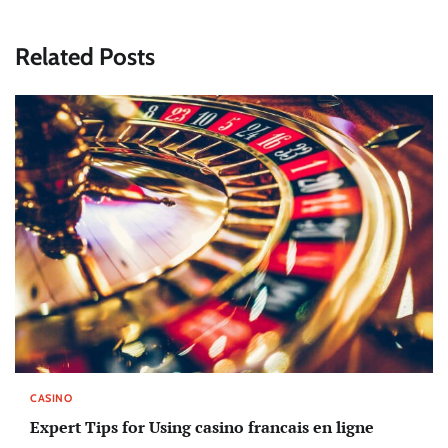
Related Posts
CASINO
Expert Tips for Using casino francais en ligne