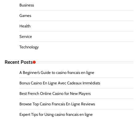
Business
Games
Health
Service
Technology
Recent Posts
A Beginner’s Guide to casino francais en ligne
Bonus Casino En Ligne Avec Cadeaux Immédiats
Best French Online Casino for New Players
Browse Top Casino Francais En Ligne Reviews
Expert Tips for Using casino francais en ligne