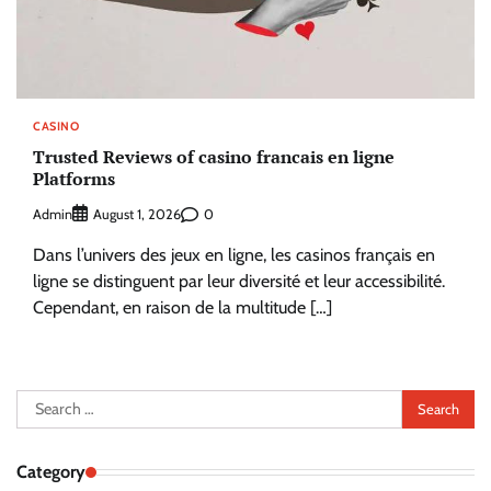
CASINO
Trusted Reviews of casino francais en ligne
Platforms
Admin
0
August 1, 2026
Dans l’univers des jeux en ligne, les casinos français en
ligne se distinguent par leur diversité et leur accessibilité.
Cependant, en raison de la multitude […]
Search
for:
Category