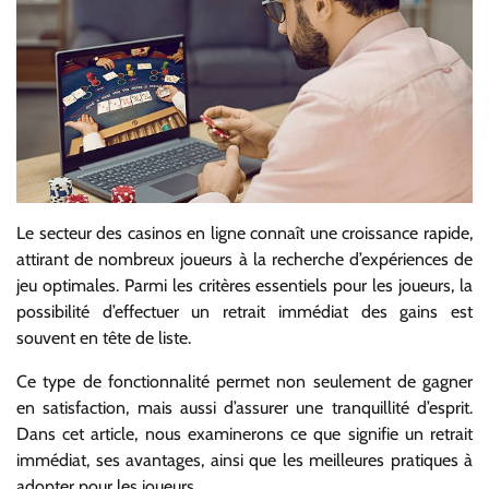
Le secteur des casinos en ligne connaît une croissance rapide,
attirant de nombreux joueurs à la recherche d’expériences de
jeu optimales. Parmi les critères essentiels pour les joueurs, la
possibilité d’effectuer un retrait immédiat des gains est
souvent en tête de liste.
Ce type de fonctionnalité permet non seulement de gagner
en satisfaction, mais aussi d’assurer une tranquillité d’esprit.
Dans cet article, nous examinerons ce que signifie un retrait
immédiat, ses avantages, ainsi que les meilleures pratiques à
adopter pour les joueurs.