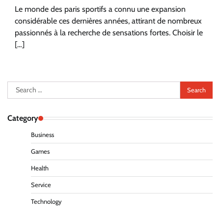
Le monde des paris sportifs a connu une expansion
considérable ces dernières années, attirant de nombreux
passionnés à la recherche de sensations fortes. Choisir le
[…]
Search
for:
Category
Business
Games
Health
Service
Technology