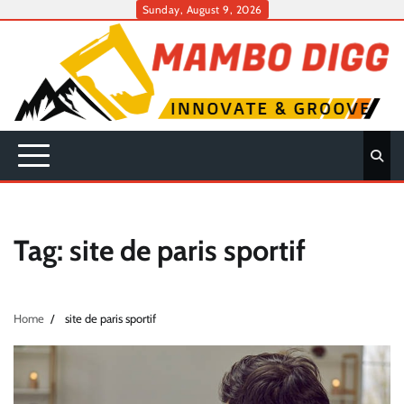
Skip
Sunday, August 9, 2026
to
content
Tag:
site de paris sportif
Home
site de paris sportif