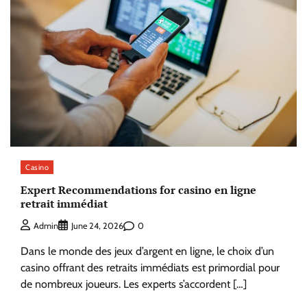
Casino
Expert Recommendations for casino en ligne
retrait immédiat
0
Admin
June 24, 2026
Dans le monde des jeux d’argent en ligne, le choix d’un
casino offrant des retraits immédiats est primordial pour
de nombreux joueurs. Les experts s’accordent […]