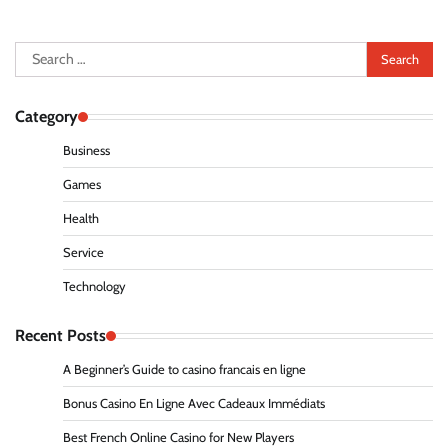
Search
for:
Category
Business
Games
Health
Service
Technology
Recent Posts
A Beginner’s Guide to casino francais en ligne
Bonus Casino En Ligne Avec Cadeaux Immédiats
Best French Online Casino for New Players